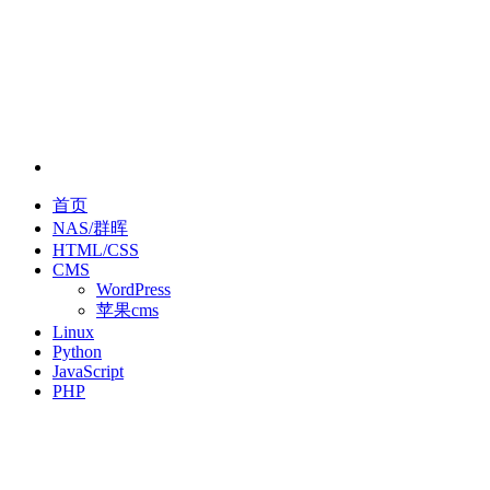
首页
NAS/群晖
HTML/CSS
CMS
WordPress
苹果cms
Linux
Python
JavaScript
PHP