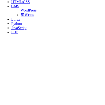
HTML/CSS
CMS
WordPress
苹果cms
Linux
Python
JavaScript
PHP