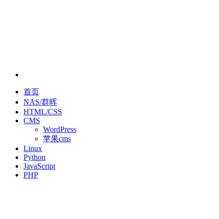
首页
NAS/群晖
HTML/CSS
CMS
WordPress
苹果cms
Linux
Python
JavaScript
PHP