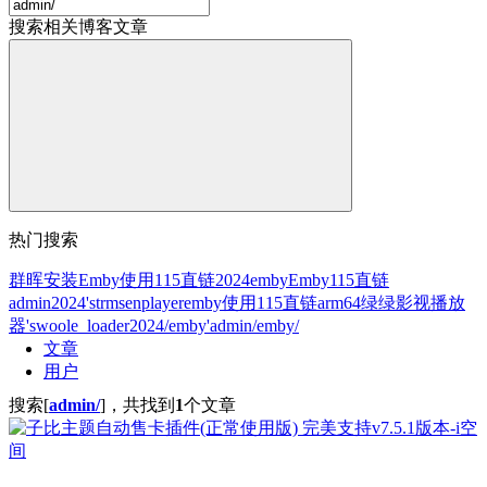
搜索相关博客文章
热门搜索
群晖安装
Emby使用115直链
2024
emby
Emby
115直链
admin
2024'
strm
senplayer
emby使用115直链
arm64
绿绿影视
播放
器
'
swoole_loader
2024/
emby'
admin/
emby/
文章
用户
搜索[
admin/
]，共找到
1
个文章