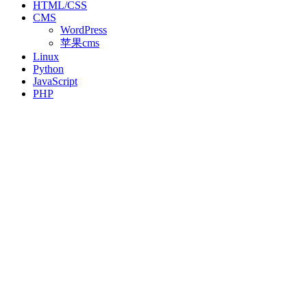
HTML/CSS
CMS
WordPress
苹果cms
Linux
Python
JavaScript
PHP