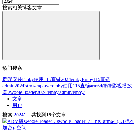
搜索相关博客文章
热门搜索
群晖安装
Emby使用115直链
2024
emby
Emby
115直链
admin
2024'
strm
senplayer
emby使用115直链
arm64
绿绿影视
播放
器
'
swoole_loader
2024/
emby'
admin/
emby/
文章
用户
搜索[
2024'
]，共找到
15
个文章