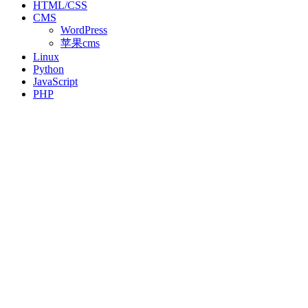
HTML/CSS
CMS
WordPress
苹果cms
Linux
Python
JavaScript
PHP