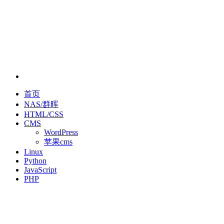
首页
NAS/群晖
HTML/CSS
CMS
WordPress
苹果cms
Linux
Python
JavaScript
PHP